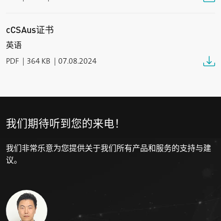
max. 25 VAC / 60 VDC
开关闭合电流
cCSAus证书
max. 1 A
英语
开关容量
PDF
364 KB
07.08.2024
簧片触点: max. 20 VA, 微动开关: max. 30 VA
我们期待听到您的来电！
我们非常乐意为您提供关于我们所有产品和服务的支持与建
议。