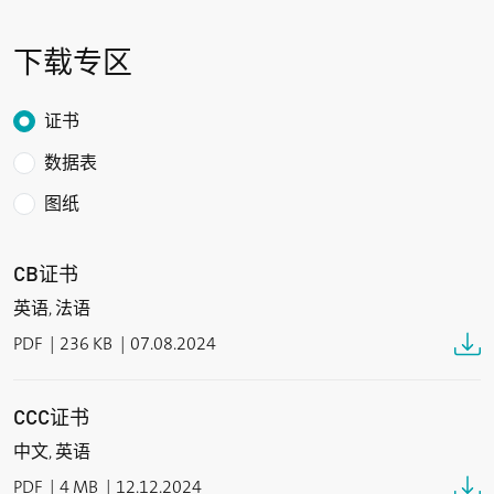
防护等级
下载专区
IPX8 (IEC/EN 60529)
触点类型
Choose the type of download
证书
摇杆/驱动器：微动开关,
摇臂式开关：簧片式触点 / 微动开关 / 霍尔传感器
数据表
图纸
开关类型
摇杆/驱动器：1 – 2个常开触点,
摇臂式开关：1 – 2个常开触点 / 1个切换触点 / 模拟量
CB证书
输出0 … 10 VDC, 0 … 20 mA, 4 … 20 mA
英语, 法语
机械寿命
PDF
236 KB
07.08.2024
> 1百万操作次数
连接类型
CCC证书
2米线缆, 其它长度可选
中文, 英语
开关电压
PDF
4 MB
12.12.2024